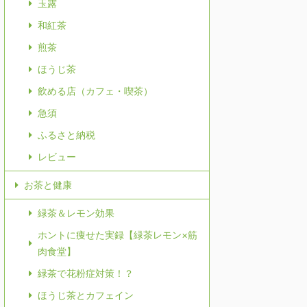
玉露
和紅茶
煎茶
ほうじ茶
飲める店（カフェ・喫茶）
急須
ふるさと納税
レビュー
お茶と健康
緑茶＆レモン効果
ホントに痩せた実録【緑茶レモン×筋
肉食堂】
緑茶で花粉症対策！？
ほうじ茶とカフェイン