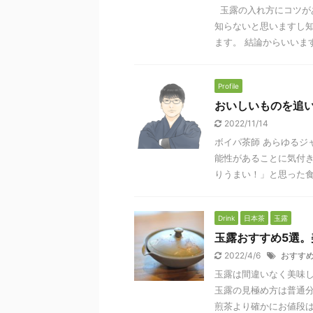
玉露の入れ方にコツが
知らないと思いますし
ます。 結論からいいますと
Profile
おいしいものを追
2022/11/14
ボイパ茶師 あらゆるジ
能性があることに気付
りうまい！」と思った食べ
Drink
日本茶
玉露
玉露おすすめ5選。
2022/4/6
おすす
玉露は間違いなく美味し
玉露の見極め方は普通分
煎茶より確かにお値段は高