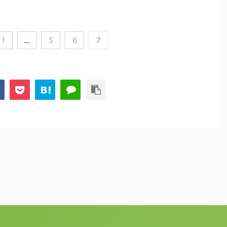
1
…
5
6
7