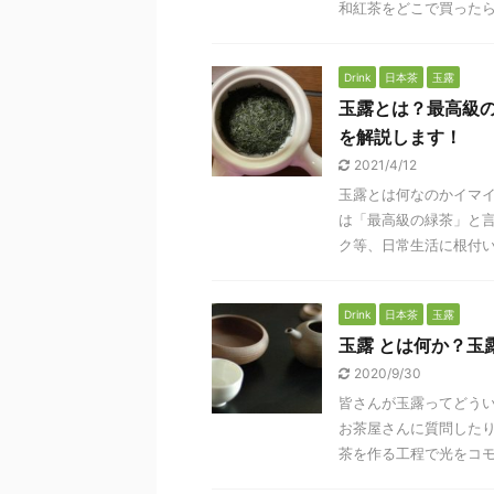
和紅茶をどこで買ったら良
Drink
日本茶
玉露
玉露とは？最高級
を解説します！
2021/4/12
玉露とは何なのかイマイ
は「最高級の緑茶」と言
ク等、日常生活に根付いた
Drink
日本茶
玉露
玉露 とは何か？玉
2020/9/30
皆さんが玉露ってどうい
お茶屋さんに質問した
茶を作る工程で光をコモ等