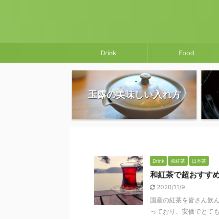
Drink
Food
玉露の美味しい入れ方
Drink
和紅茶
日本茶
和紅茶で超おすす
2020/11/9
国産の紅茶を皆さん飲
っており、安価でとても