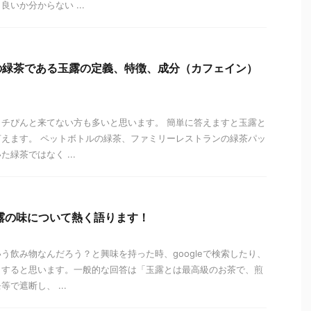
いか分からない ...
の緑茶である玉露の定義、特徴、成分（カフェイン）
チぴんと来てない方も多いと思います。 簡単に答えますと玉露と
えます。 ペットボトルの緑茶、ファミリーレストランの緑茶パッ
緑茶ではなく ...
露の味について熱く語ります！
う飲み物なんだろう？と興味を持った時、googleで検索したり、
りすると思います。一般的な回答は「玉露とは最高級のお茶で、煎
で遮断し、 ...