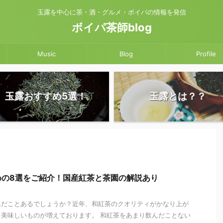
玉露を中心に茶・酒・グルメ・ボイパの情報を発信
ボイパ茶師blog
Music
Blog
Profile
玉露おすすめ5選！
玉露とは？？
めの8選をご紹介！国産紅茶と茶園の解説あり
んだことあるでしょうか？近年、和紅茶のクオリティがかなり上が
美味しいものが増えております。 和紅茶をあまり飲んだことない