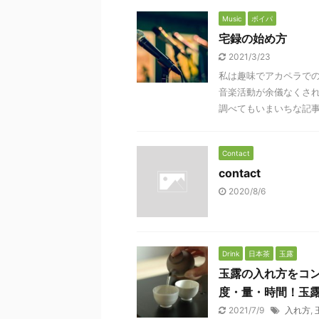
Music
ボイパ
宅録の始め方
2021/3/23
私は趣味でアカペラで
音楽活動が余儀なくされ
調べてもいまいちな記事し
Contact
contact
2020/8/6
Drink
日本茶
玉露
玉露の入れ方をコ
度・量・時間！玉
2021/7/9
入れ方
,