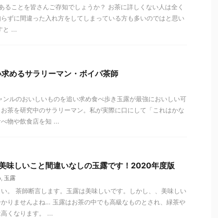
あることを皆さんご存知でしょうか？ お茶に詳しくない人は全く
知らずに間違った入れ方をしてしまっている方も多いのではと思い
 ...
い求めるサラリーマン・ボイパ茶師
ャンルのおいしいものを追い求め食べ歩き玉露が最強においしい可
きお茶を研究中のサラリーマン。私が実際に口にして「これはかな
物や飲食店を知 ...
美味しいこと間違いなしの玉露です！2020年度版
め
,
玉露
い。 茶師断言します。玉露は美味しいです。しかし、、美味しい
かりませんよね… 玉露はお茶の中でも高級なものとされ、緑茶や
くなります。 ...