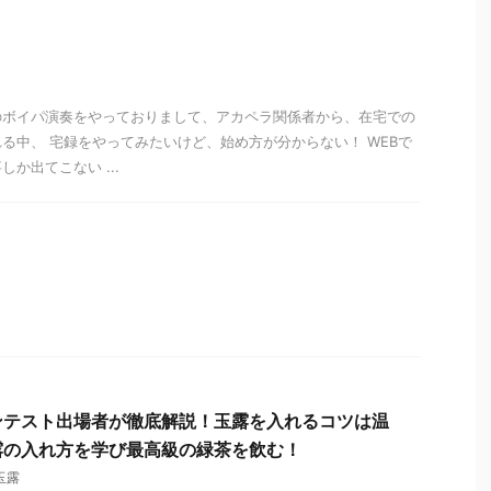
のボイパ演奏をやっておりまして、アカペラ関係者から、在宅での
る中、 宅録をやってみたいけど、始め方が分からない！ WEBで
か出てこない ...
ンテスト出場者が徹底解説！玉露を入れるコツは温
露の入れ方を学び最高級の緑茶を飲む！
玉露