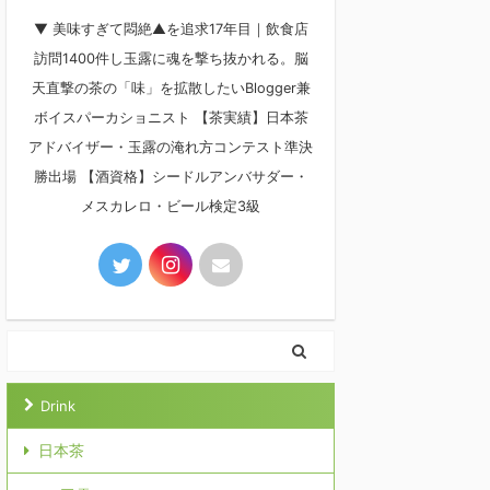
▼ 美味すぎて悶絶▲を追求17年目｜飲食店
訪問1400件し玉露に魂を撃ち抜かれる。脳
天直撃の茶の「味」を拡散したいBlogger兼
ボイスパーカショニスト 【茶実績】日本茶
アドバイザー・玉露の淹れ方コンテスト準決
勝出場 【酒資格】シードルアンバサダー・
メスカレロ・ビール検定3級
Drink
日本茶