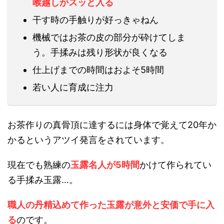
喉越しがスッと入る
干す時の手触りが好っきゃねん
機械ではお茶の皮の部分が砕けてしま
う。手揉みは残り形状が良くなる
仕上げまでの時間はおよそ5時間
若い人に育成に注力
お茶作りの真骨頂に達するには身体で覚えて20年か
かるというアツイ発言をされています。
現在でも熟練の
玉露名人が5時間
かけて作られてい
る手揉み玉露…。
職人の丹精込めて作った玉露が意外と安価で手に入
る
のです。