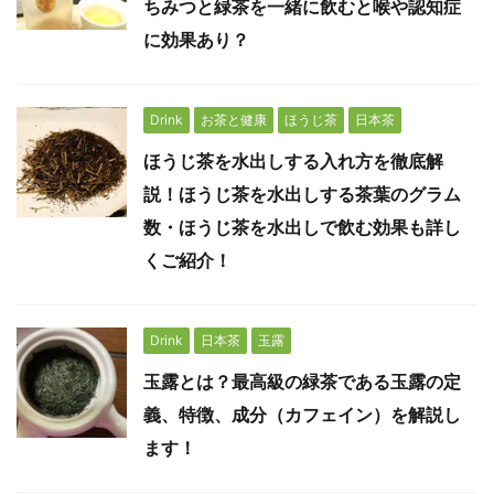
ちみつと緑茶を一緒に飲むと喉や認知症
に効果あり？
Drink
お茶と健康
ほうじ茶
日本茶
ほうじ茶を水出しする入れ方を徹底解
説！ほうじ茶を水出しする茶葉のグラム
数・ほうじ茶を水出しで飲む効果も詳し
くご紹介！
Drink
日本茶
玉露
玉露とは？最高級の緑茶である玉露の定
義、特徴、成分（カフェイン）を解説し
ます！