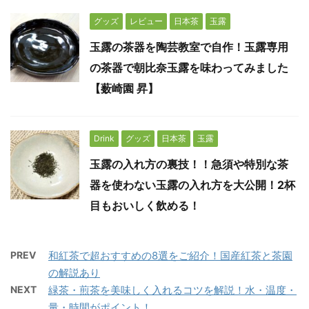
グッズ
レビュー
日本茶
玉露
玉露の茶器を陶芸教室で自作！玉露専用
の茶器で朝比奈玉露を味わってみました
【薮崎園 昇】
Drink
グッズ
日本茶
玉露
玉露の入れ方の裏技！！急須や特別な茶
器を使わない玉露の入れ方を大公開！2杯
目もおいしく飲める！
PREV
和紅茶で超おすすめの8選をご紹介！国産紅茶と茶園
の解説あり
NEXT
緑茶・煎茶を美味しく入れるコツを解説！水・温度・
量・時間がポイント！