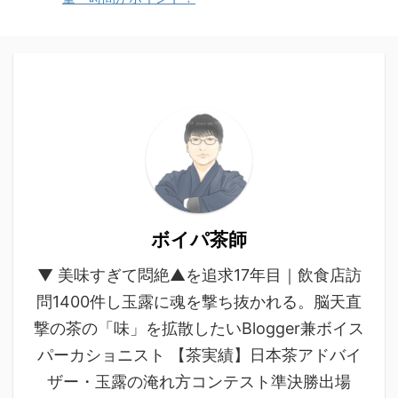
ボイパ茶師
▼ 美味すぎて悶絶▲を追求17年目｜飲食店訪
問1400件し玉露に魂を撃ち抜かれる。脳天直
撃の茶の「味」を拡散したいBlogger兼ボイス
パーカショニスト 【茶実績】日本茶アドバイ
ザー・玉露の淹れ方コンテスト準決勝出場