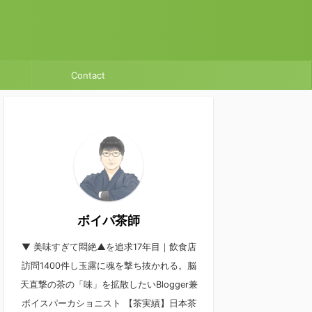
Contact
ボイパ茶師
▼ 美味すぎて悶絶▲を追求17年目｜飲食店
訪問1400件し玉露に魂を撃ち抜かれる。脳
天直撃の茶の「味」を拡散したいBlogger兼
ボイスパーカショニスト 【茶実績】日本茶