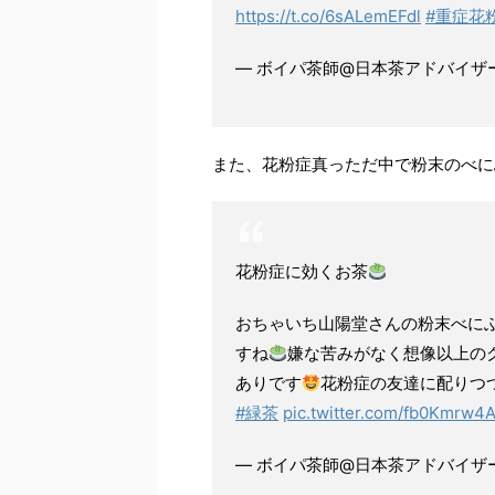
https://t.co/6sALemEFdl
#重症花
— ボイパ茶師@日本茶アドバイザー (@
また、花粉症真っただ中で粉末のべに
花粉症に効くお茶
おちゃいち山陽堂さんの粉末べに
すね
嫌な苦みがなく想像以上の
ありです
花粉症の友達に配りつ
#緑茶
pic.twitter.com/fb0Kmrw4
— ボイパ茶師@日本茶アドバイザー (@