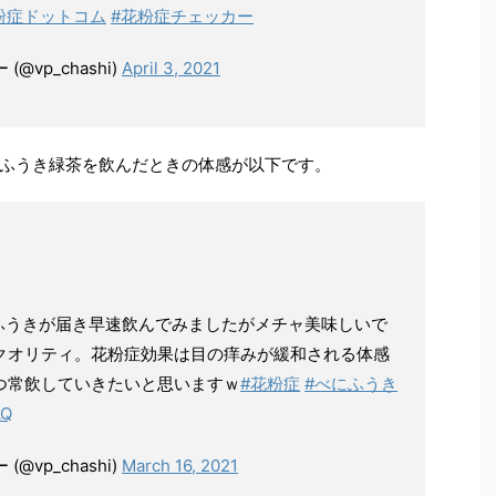
粉症ドットコム
#花粉症チェッカー
vp_chashi)
April 3, 2021
ふうき緑茶を飲んだときの体感が以下です。
ふうきが届き早速飲んでみましたがメチャ美味しいで
クオリティ。花粉症効果は目の痒みが緩和される体感
つ常飲していきたいと思いますｗ
#花粉症
#べにふうき
AQ
vp_chashi)
March 16, 2021