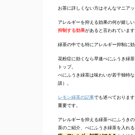
お茶に詳しくない方はそんなマニアッ
アレルギーを抑える効果の何が嬉しい
抑制する効果
があると言われています
緑茶の中でも特にアレルギー抑制に効
花粉症に効くなら早速べにふうき緑茶
トップ。
べにふうき緑茶は味わいが若干独特な
談）。
レモン緑茶の記事
でも述べております
重要です。
アレルギーを抑える緑茶べにふうきの
茶のご紹介、べにふうき緑茶を入れる