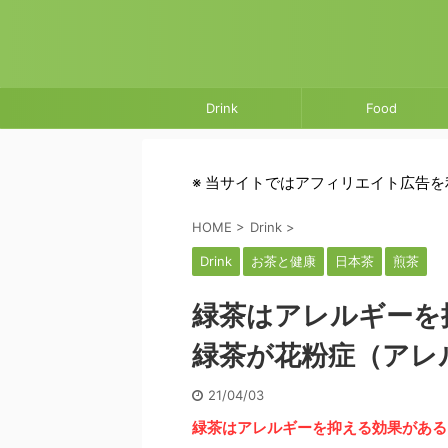
Drink
Food
※ 当サイトではアフィリエイト広告
HOME
>
Drink
>
Drink
お茶と健康
日本茶
煎茶
緑茶はアレルギーを
緑茶が花粉症（アレ
21/04/03
緑茶はアレルギーを抑える効果がある