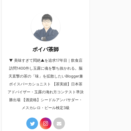
ボイパ茶師
▼ 美味すぎて悶絶▲を追求17年目｜飲食店
訪問1400件し玉露に魂を撃ち抜かれる。脳
天直撃の茶の「味」を拡散したいBlogger兼
ボイスパーカショニスト 【茶実績】日本茶
アドバイザー・玉露の淹れ方コンテスト準決
勝出場 【酒資格】シードルアンバサダー・
メスカレロ・ビール検定3級