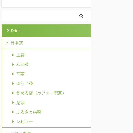
Drink
日本茶
玉露
和紅茶
煎茶
ほうじ茶
飲める店（カフェ・喫茶）
急須
ふるさと納税
レビュー