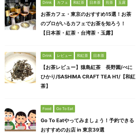
Drink
カフェ
和紅茶
日本茶
煎茶
玉露
お茶カフェ・東京のおすすめ15選！お茶
のプロがいるカフェでお茶を知ろう！
【日本茶・紅茶・台湾茶・玉露】
Drink
レビュー
和紅茶
日本茶
【お茶レビュー】猿島紅茶 長野園/べに
ひかり/SASHIMA CRAFT TEA H1/【和紅
茶】
Food
Go To Eat
Go To Eatやってみましょう！予約できる
おすすめのお店 in 東京39選