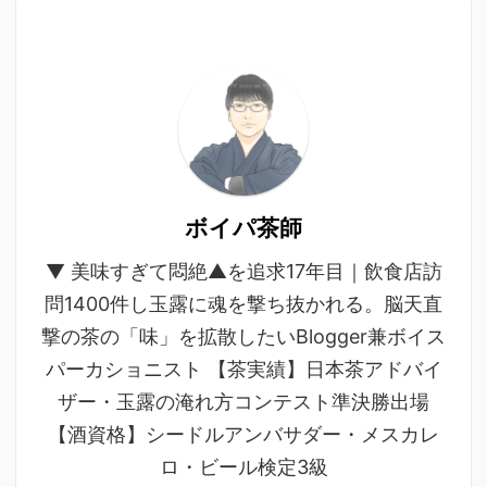
ボイパ茶師
▼ 美味すぎて悶絶▲を追求17年目｜飲食店訪
問1400件し玉露に魂を撃ち抜かれる。脳天直
撃の茶の「味」を拡散したいBlogger兼ボイス
パーカショニスト 【茶実績】日本茶アドバイ
ザー・玉露の淹れ方コンテスト準決勝出場
【酒資格】シードルアンバサダー・メスカレ
ロ・ビール検定3級