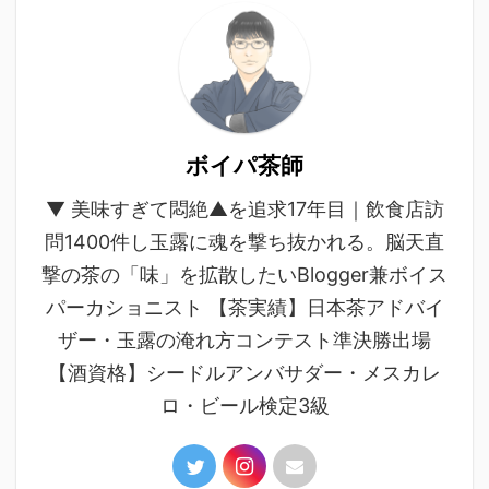
ボイパ茶師
▼ 美味すぎて悶絶▲を追求17年目｜飲食店訪
問1400件し玉露に魂を撃ち抜かれる。脳天直
撃の茶の「味」を拡散したいBlogger兼ボイス
パーカショニスト 【茶実績】日本茶アドバイ
ザー・玉露の淹れ方コンテスト準決勝出場
【酒資格】シードルアンバサダー・メスカレ
ロ・ビール検定3級