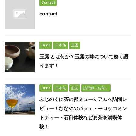
Contact
contact
Drink
日本茶
玉露
玉露 とは何か？玉露の味について熱く語
ります！
Drink
日本茶
煎茶
訪問録（お茶）
ふじのくに茶の都ミュージアムへ訪問レ
ビュー！ななやのパフェ・モロッコミン
トティー・石臼体験などお茶を満喫体
験！