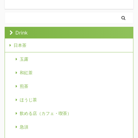
Drink
日本茶
玉露
和紅茶
煎茶
ほうじ茶
飲める店（カフェ・喫茶）
急須