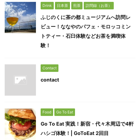
Drink
日本茶
煎茶
訪問録（お茶）
ふじのくに茶の都ミュージアムへ訪問レ
ビュー！ななやのパフェ・モロッコミン
トティー・石臼体験などお茶を満喫体
験！
Contact
contact
Food
Go To Eat
Go To Eat 実践！新宿・代々木周辺で4軒
ハシゴ体験！| GoToEat 2回目