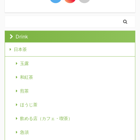
Drink
日本茶
玉露
和紅茶
煎茶
ほうじ茶
飲める店（カフェ・喫茶）
急須