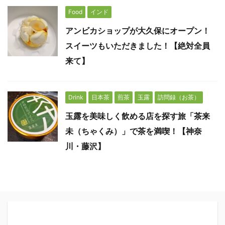
Food
インド
アンビカショップが大久保にオープン！
スイーツもいただきました！【絶対全員
来て】
Drink
日本茶
煎茶
玉露
訪問録（お茶）
玉露を美味しく飲める店を探す旅「茶来
未（ちゃくみ）」で茶を満喫！【神奈
川・藤沢】