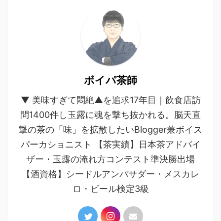
ボイパ茶師
▼ 美味すぎて悶絶▲を追求17年目｜飲食店訪
問1400件し玉露に魂を撃ち抜かれる。脳天直
撃の茶の「味」を拡散したいBlogger兼ボイス
パーカショニスト 【茶実績】日本茶アドバイ
ザー・玉露の淹れ方コンテスト準決勝出場
【酒資格】シードルアンバサダー・メスカレ
ロ・ビール検定3級