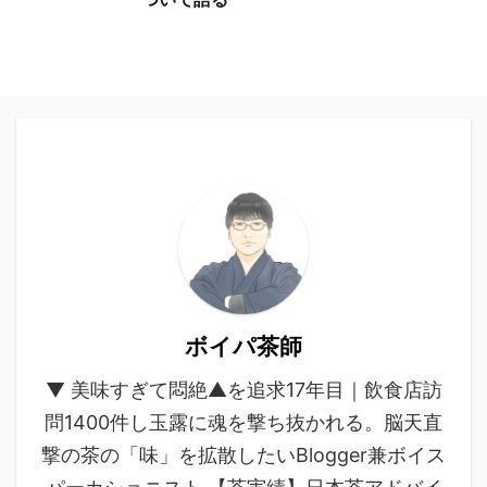
ボイパ茶師
▼ 美味すぎて悶絶▲を追求17年目｜飲食店訪
問1400件し玉露に魂を撃ち抜かれる。脳天直
撃の茶の「味」を拡散したいBlogger兼ボイス