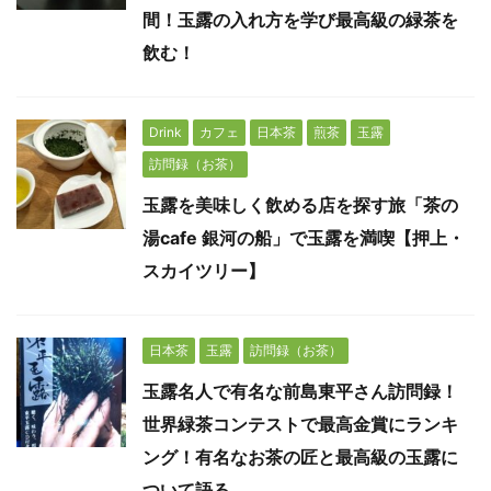
間！玉露の入れ方を学び最高級の緑茶を
飲む！
Drink
カフェ
日本茶
煎茶
玉露
訪問録（お茶）
玉露を美味しく飲める店を探す旅「茶の
湯cafe 銀河の船」で玉露を満喫【押上・
スカイツリー】
日本茶
玉露
訪問録（お茶）
玉露名人で有名な前島東平さん訪問録！
世界緑茶コンテストで最高金賞にランキ
ング！有名なお茶の匠と最高級の玉露に
ついて語る