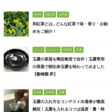
Drink
和紅茶
日本茶
和紅茶とは…どんな紅茶？味・香り・お勧
めをご紹介！
グッズ
レビュー
日本茶
玉露
玉露の茶器を陶芸教室で自作！玉露専用
の茶器で朝比奈玉露を味わってみました
【薮崎園 昇】
Drink
日本茶
玉露
玉露の入れ方をコンテスト出場者が徹底
解説！玉露を入れるコツは温度・量・時