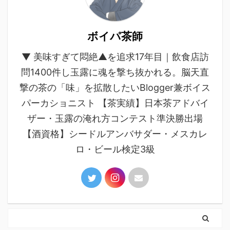
ボイパ茶師
▼ 美味すぎて悶絶▲を追求17年目｜飲食店訪
問1400件し玉露に魂を撃ち抜かれる。脳天直
撃の茶の「味」を拡散したいBlogger兼ボイス
パーカショニスト 【茶実績】日本茶アドバイ
ザー・玉露の淹れ方コンテスト準決勝出場
【酒資格】シードルアンバサダー・メスカレ
ロ・ビール検定3級