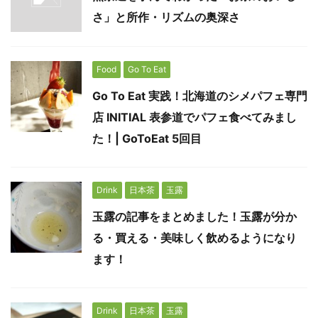
さ」と所作・リズムの奥深さ
Food
Go To Eat
Go To Eat 実践！北海道のシメパフェ専門
店 INITIAL 表参道でパフェ食べてみまし
た！| GoToEat 5回目
Drink
日本茶
玉露
玉露の記事をまとめました！玉露が分か
る・買える・美味しく飲めるようになり
ます！
Drink
日本茶
玉露