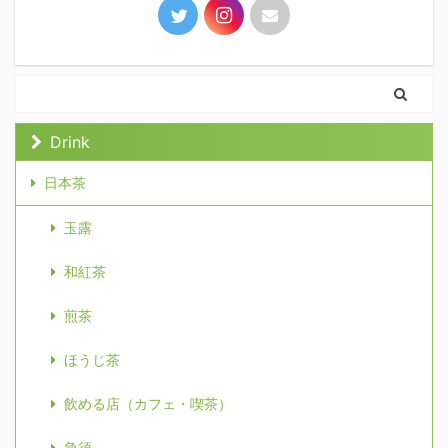
Drink
日本茶
玉露
和紅茶
煎茶
ほうじ茶
飲める店（カフェ・喫茶）
急須