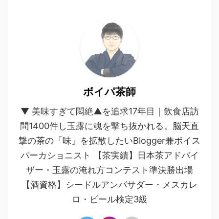
ボイパ茶師
▼ 美味すぎて悶絶▲を追求17年目｜飲食店訪
問1400件し玉露に魂を撃ち抜かれる。脳天直
撃の茶の「味」を拡散したいBlogger兼ボイス
パーカショニスト 【茶実績】日本茶アドバイ
ザー・玉露の淹れ方コンテスト準決勝出場
【酒資格】シードルアンバサダー・メスカレ
ロ・ビール検定3級