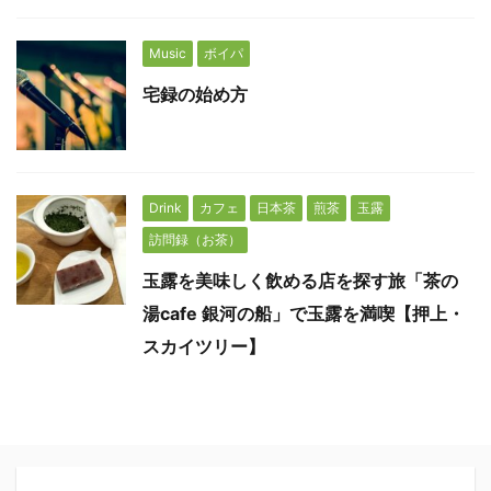
Music
ボイパ
宅録の始め方
Drink
カフェ
日本茶
煎茶
玉露
訪問録（お茶）
玉露を美味しく飲める店を探す旅「茶の
湯cafe 銀河の船」で玉露を満喫【押上・
スカイツリー】