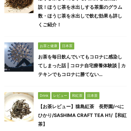
説！ほうじ茶を水出しする茶葉のグラム
数・ほうじ茶を水出しで飲む効果も詳し
くご紹介！
お茶と健康
日本茶
お茶を毎日飲んでいてもコロナに感染し
てしまった話 | コロナ自宅療養体験談 | カ
テキンでもコロナに勝てない…
Drink
レビュー
和紅茶
日本茶
【お茶レビュー】猿島紅茶 長野園/べに
ひかり/SASHIMA CRAFT TEA H1/【和紅
茶】