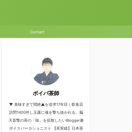
Contact
ボイパ茶師
▼ 美味すぎて悶絶▲を追求17年目｜飲食店
訪問1400件し玉露に魂を撃ち抜かれる。脳
天直撃の茶の「味」を拡散したいBlogger兼
ボイスパーカショニスト 【茶実績】日本茶