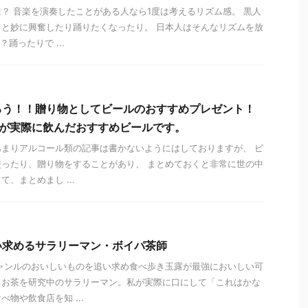
？ 音楽を演奏したことがある人なら1度は考えるリズム感。 黒人
と妙に興奮したり踊りたくなったり。 日本人はそんなリズムを放
踊ったりで ...
ろう！！贈り物としてビールのおすすめプレゼント！
私が実際に飲んだおすすめビールです。
まりアルコール類の記事は書かないようにはしておりますが、 ビ
ったり、贈り物をすることがあり、 まとめておくと非常に世の中
、まとめまし ...
い求めるサラリーマン・ボイパ茶師
ャンルのおいしいものを追い求め食べ歩き玉露が最強においしい可
きお茶を研究中のサラリーマン。私が実際に口にして「これはかな
物や飲食店を知 ...