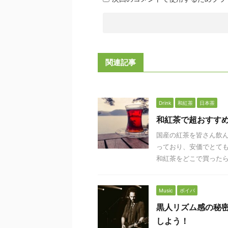
関連記事
Drink
和紅茶
日本茶
和紅茶で超おすす
国産の紅茶を皆さん飲
っており、安価でとても
和紅茶をどこで買ったら良
Music
ボイパ
黒人リズム感の秘
しよう！