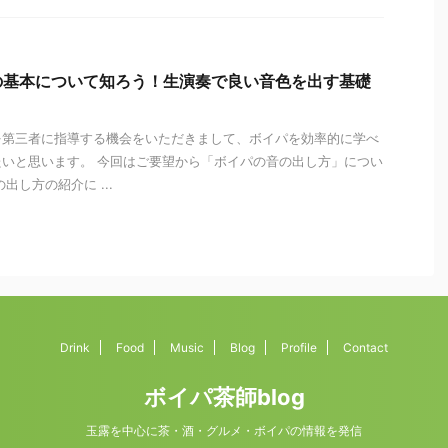
の基本について知ろう！生演奏で良い音色を出す基礎
！
を第三者に指導する機会をいただきまして、ボイパを効率的に学べ
いと思います。 今回はご要望から「ボイパの音の出し方」につい
出し方の紹介に ...
Drink
Food
Music
Blog
Profile
Contact
ボイパ茶師blog
玉露を中心に茶・酒・グルメ・ボイパの情報を発信