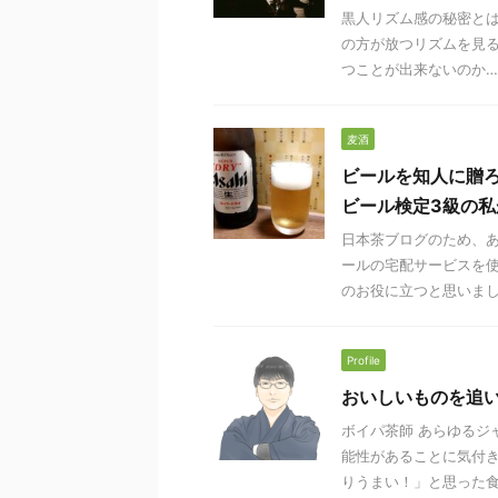
黒人リズム感の秘密とは
の方が放つリズムを見る
つことが出来ないのか…？
麦酒
ビールを知人に贈
ビール検定3級の
日本茶ブログのため、あ
ールの宅配サービスを使
のお役に立つと思いまして
Profile
おいしいものを追
ボイパ茶師 あらゆるジ
能性があることに気付
りうまい！」と思った食べ