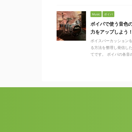
Music
ボイパ
ボイパで使う音色
力をアップしよう
ボイスパーカッション
る方法を整理し発信した
てです。 ボイパの各音の