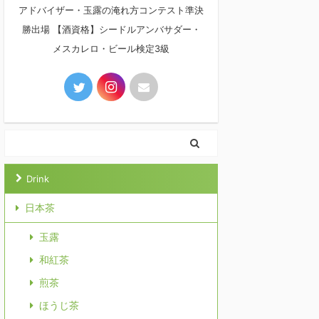
アドバイザー・玉露の淹れ方コンテスト準決
勝出場 【酒資格】シードルアンバサダー・
メスカレロ・ビール検定3級
Drink
日本茶
玉露
和紅茶
煎茶
ほうじ茶