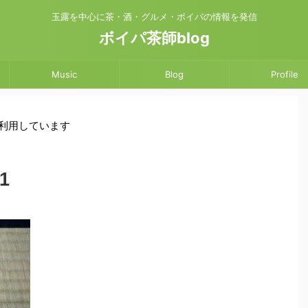
玉露を中心に茶・酒・グルメ・ボイパの情報を発信
ボイパ茶師blog
Music
Blog
Profile
を利用しています
1