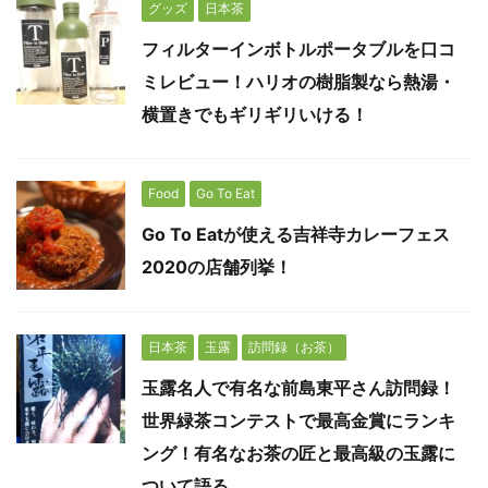
グッズ
日本茶
フィルターインボトルポータブルを口コ
ミレビュー！ハリオの樹脂製なら熱湯・
横置きでもギリギリいける！
Food
Go To Eat
Go To Eatが使える吉祥寺カレーフェス
2020の店舗列挙！
日本茶
玉露
訪問録（お茶）
玉露名人で有名な前島東平さん訪問録！
世界緑茶コンテストで最高金賞にランキ
ング！有名なお茶の匠と最高級の玉露に
ついて語る