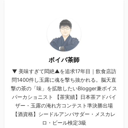
ボイパ茶師
▼ 美味すぎて悶絶▲を追求17年目｜飲食店訪
問1400件し玉露に魂を撃ち抜かれる。脳天直
撃の茶の「味」を拡散したいBlogger兼ボイス
パーカショニスト 【茶実績】日本茶アドバイ
ザー・玉露の淹れ方コンテスト準決勝出場
【酒資格】シードルアンバサダー・メスカレ
ロ・ビール検定3級