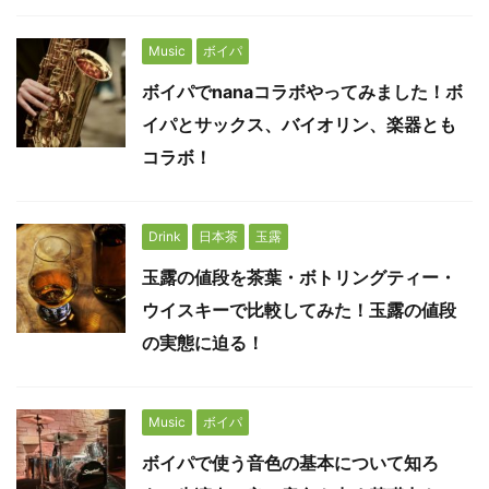
Music
ボイパ
ボイパでnanaコラボやってみました！ボ
イパとサックス、バイオリン、楽器とも
コラボ！
Drink
日本茶
玉露
玉露の値段を茶葉・ボトリングティー・
ウイスキーで比較してみた！玉露の値段
の実態に迫る！
Music
ボイパ
ボイパで使う音色の基本について知ろ