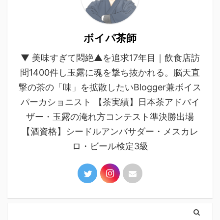
ボイパ茶師
▼ 美味すぎて悶絶▲を追求17年目｜飲食店訪
問1400件し玉露に魂を撃ち抜かれる。脳天直
撃の茶の「味」を拡散したいBlogger兼ボイス
パーカショニスト 【茶実績】日本茶アドバイ
ザー・玉露の淹れ方コンテスト準決勝出場
【酒資格】シードルアンバサダー・メスカレ
ロ・ビール検定3級