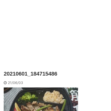
20210601_184715486
21/06/03