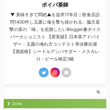
ボイパ茶師
▼ 美味すぎて悶絶▲を追求17年目｜飲食店訪
問1400件し玉露に魂を撃ち抜かれる。脳天直
撃の茶の「味」を拡散したいBlogger兼ボイス
パーカショニスト 【茶実績】日本茶アドバイ
ザー・玉露の淹れ方コンテスト準決勝出場
【酒資格】シードルアンバサダー・メスカレ
ロ・ビール検定3級
Drink