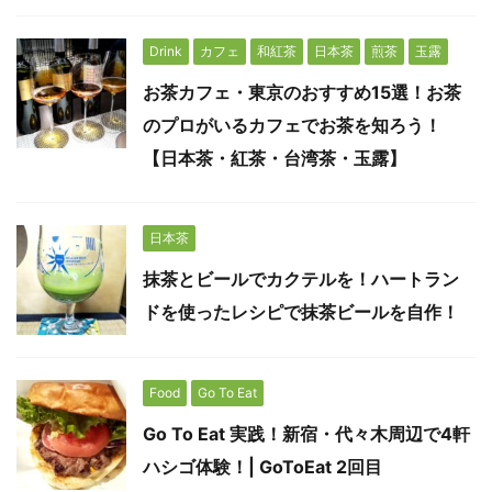
Drink
カフェ
和紅茶
日本茶
煎茶
玉露
お茶カフェ・東京のおすすめ15選！お茶
のプロがいるカフェでお茶を知ろう！
【日本茶・紅茶・台湾茶・玉露】
日本茶
抹茶とビールでカクテルを！ハートラン
ドを使ったレシピで抹茶ビールを自作！
Food
Go To Eat
Go To Eat 実践！新宿・代々木周辺で4軒
ハシゴ体験！| GoToEat 2回目