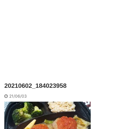
20210602_184023958
21/06/03