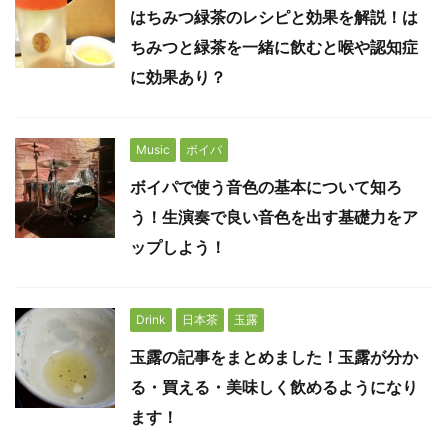
はちみつ緑茶のレシピと効果を解説！は
ちみつと緑茶を一緒に飲むと喉や認知症
に効果あり？
Music
ボイパ
ボイパで使う音色の基本について知ろ
う！生演奏で良い音色を出す基礎力をア
ップしよう！
Drink
日本茶
玉露
玉露の記事をまとめました！玉露が分か
る・買える・美味しく飲めるようになり
ます！