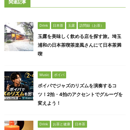
関連記事
Drink
日本茶
玉露
訪問録（お茶）
玉露を美味しく飲める店を探す旅。埼玉
浦和の日本茶喫茶楽風さんにて日本茶満
喫
Music
ボイパ
ボイパでジャズのリズムを演奏するコ
ツ！2拍・4拍のアクセントでグルーヴを
変えよう！
Drink
お茶と健康
日本茶