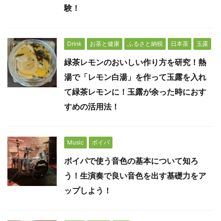
験！
Drink
お茶と健康
ふるさと納税
日本茶
玉露
緑茶レモンのおいしい作り方を研究！熱
湯で「レモン白湯」を作って玉露を入れ
て緑茶レモンに！玉露が余った時におす
すめの活用法！
Music
ボイパ
ボイパで使う音色の基本について知ろ
う！生演奏で良い音色を出す基礎力をア
ップしよう！