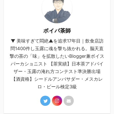
ボイパ茶師
▼ 美味すぎて悶絶▲を追求17年目｜飲食店訪
問1400件し玉露に魂を撃ち抜かれる。脳天直
撃の茶の「味」を拡散したいBlogger兼ボイス
パーカショニスト 【茶実績】日本茶アドバイ
ザー・玉露の淹れ方コンテスト準決勝出場
【酒資格】シードルアンバサダー・メスカレ
ロ・ビール検定3級