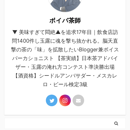
ボイパ茶師
▼ 美味すぎて悶絶▲を追求17年目｜飲食店訪
問1400件し玉露に魂を撃ち抜かれる。脳天直
撃の茶の「味」を拡散したいBlogger兼ボイス
パーカショニスト 【茶実績】日本茶アドバイ
ザー・玉露の淹れ方コンテスト準決勝出場
【酒資格】シードルアンバサダー・メスカレ
ロ・ビール検定3級