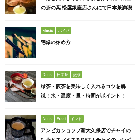
の茶の葉 松屋銀座店さんにて日本茶満喫
Music
ボイパ
宅録の始め方
Drink
日本茶
煎茶
緑茶・煎茶を美味しく入れるコツを解
説！水・温度・量・時間がポイント！
Drink
Food
インド
アンビカショップ新大久保店でチャイの
紅茶とスパイスをGET！チャイのレシピ