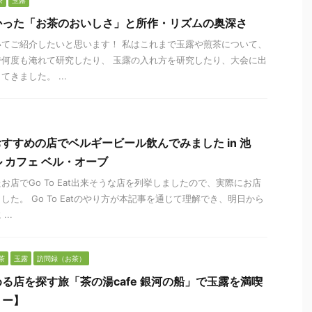
茶
玉露
かった「お茶のおいしさ」と所作・リズムの奥深さ
てご紹介したいと思います！ 私はこれまで玉露や煎茶について、
何度も淹れて研究したり、 玉露の入れ方を研究したり、大会に出
きました。 ...
実践！おすすめの店でベルギービール飲んでみました in 池
 カフェ ベル・オーブ
店でGo To Eat出来そうな店を列挙しましたので、実際にお店
た。 Go To Eatのやり方が本記事を通じて理解でき、明日から
..
茶
玉露
訪問録（お茶）
る店を探す旅「茶の湯cafe 銀河の船」で玉露を満喫
リー】