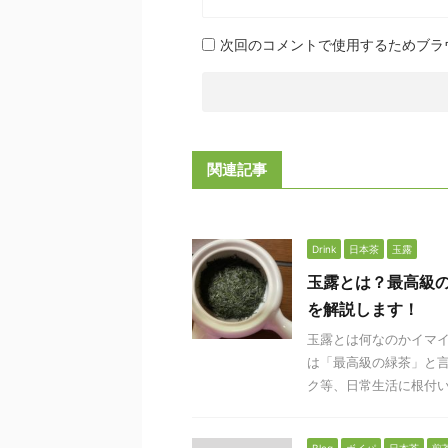
次回のコメントで使用するためブラ
関連記事
Drink
日本茶
玉露
玉露とは？最高級
を解説します！
玉露とは何なのかイマイ
は「最高級の緑茶」と言
ク等、日常生活に根付いた