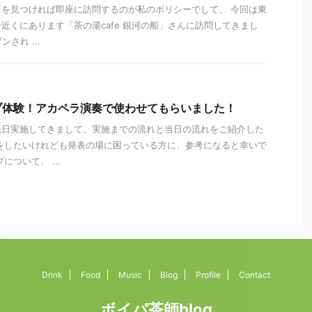
を見つければ即座に訪問するのが私のポリシーでして、 今回は東
近くにあります「茶の湯cafe 銀河の船」さんに訪問してきまし
ンされ ...
ブ体験！アカペラ演奏で使わせてもらいました！
先日実施してきまして、実施までの流れと当日の流れをご紹介した
をしたいけれども発表の場に困っている方に、参考になると幸いで
について、 ...
Drink
Food
Music
Blog
Profile
Contact
ボイパ茶師blog