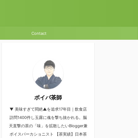
Contact
ボイパ茶師
▼ 美味すぎて悶絶▲を追求17年目｜飲食店
訪問1400件し玉露に魂を撃ち抜かれる。脳
天直撃の茶の「味」を拡散したいBlogger兼
ボイスパーカショニスト 【茶実績】日本茶