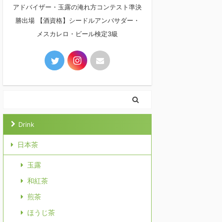
アドバイザー・玉露の淹れ方コンテスト準決
勝出場 【酒資格】シードルアンバサダー・
メスカレロ・ビール検定3級
Drink
日本茶
玉露
和紅茶
煎茶
ほうじ茶