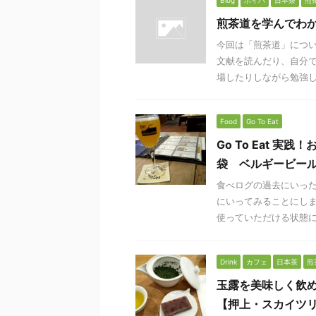
Blog
ボイパ
日本茶
煎
煎茶道を学んでわ
今回は「煎茶道」につい
文献を読んだり、自分で
場したりしながら勉強して
Food
Go To Eat
Go To Eat 
袋 ベルギービール
食べログの過去にいったお
にいってみることにしまし
使っていただける状態に .
Drink
カフェ
日本茶
煎
玉露を美味しく飲め
【押上・スカイツ