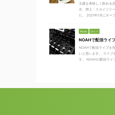
玉露を美味しく飲める店
京、押上・スカイツリー
た。 2021年1月にオープ
Music
ボイパ
NOAHで配信ライ
NOAHで配信ライブを
いと思います。 ライブ
す。 NOAHの配信ライブ