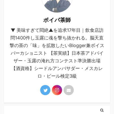
ボイパ茶師
▼ 美味すぎて悶絶▲を追求17年目｜飲食店訪
問1400件し玉露に魂を撃ち抜かれる。脳天直
撃の茶の「味」を拡散したいBlogger兼ボイス
パーカショニスト 【茶実績】日本茶アドバイ
ザー・玉露の淹れ方コンテスト準決勝出場
【酒資格】シードルアンバサダー・メスカレ
ロ・ビール検定3級