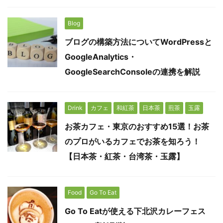
Blog
ブログの構築方法についてWordPressと
GoogleAnalytics・
GoogleSearchConsoleの連携を解説
Drink
カフェ
和紅茶
日本茶
煎茶
玉露
お茶カフェ・東京のおすすめ15選！お茶
のプロがいるカフェでお茶を知ろう！
【日本茶・紅茶・台湾茶・玉露】
Food
Go To Eat
Go To Eatが使える下北沢カレーフェス