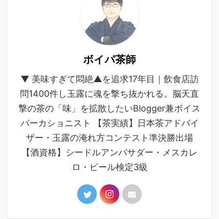
ボイパ茶師
▼ 美味すぎて悶絶▲を追求17年目｜飲食店訪
問1400件し玉露に魂を撃ち抜かれる。脳天直
撃の茶の「味」を拡散したいBlogger兼ボイス
パーカショニスト 【茶実績】日本茶アドバイ
ザー・玉露の淹れ方コンテスト準決勝出場
【酒資格】シードルアンバサダー・メスカレ
ロ・ビール検定3級