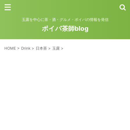
玉露を中心に茶・酒・グルメ・ボイパの情報を発信
ボイパ茶師blog
HOME
>
Drink
>
日本茶
>
玉露
>