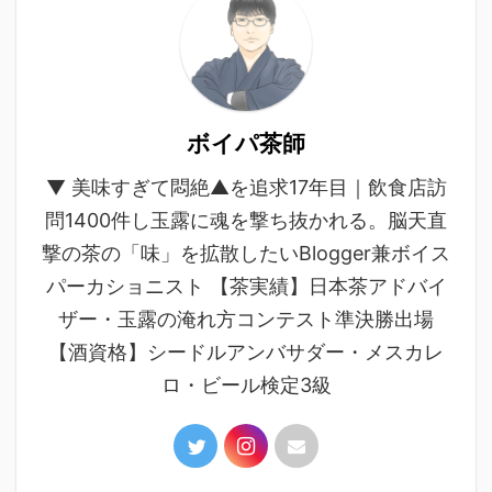
ボイパ茶師
▼ 美味すぎて悶絶▲を追求17年目｜飲食店訪
問1400件し玉露に魂を撃ち抜かれる。脳天直
撃の茶の「味」を拡散したいBlogger兼ボイス
パーカショニスト 【茶実績】日本茶アドバイ
ザー・玉露の淹れ方コンテスト準決勝出場
【酒資格】シードルアンバサダー・メスカレ
ロ・ビール検定3級