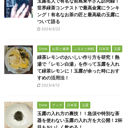
玉露名人で有名な前島東平さん訪問録！
世界緑茶コンテストで最高金賞にランキ
ング！有名なお茶の匠と最高級の玉露に
ついて語る
2024/3/22
Drink
お茶と健康
ふるさと納税
日本茶
玉露
緑茶レモンのおいしい作り方を研究！熱
湯で「レモン白湯」を作って玉露を入れ
て緑茶レモンに！玉露が余った時におす
すめの活用法！
2023/4/12
Drink
グッズ
日本茶
玉露
玉露の入れ方の裏技！！急須や特別な茶
器を使わない玉露の入れ方を大公開！2杯
目もおいしく飲める！