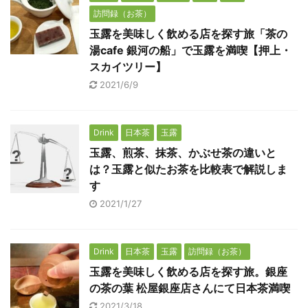
訪問録（お茶）
玉露を美味しく飲める店を探す旅「茶の
湯cafe 銀河の船」で玉露を満喫【押上・
スカイツリー】
2021/6/9
Drink
日本茶
玉露
玉露、煎茶、抹茶、かぶせ茶の違いと
は？玉露と似たお茶を比較表で解説しま
す
2021/1/27
Drink
日本茶
玉露
訪問録（お茶）
玉露を美味しく飲める店を探す旅。銀座
の茶の葉 松屋銀座店さんにて日本茶満喫
2021/3/18