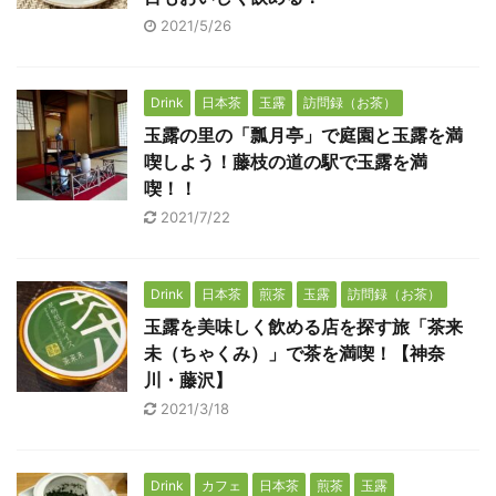
2021/5/26
Drink
日本茶
玉露
訪問録（お茶）
玉露の里の「瓢月亭」で庭園と玉露を満
喫しよう！藤枝の道の駅で玉露を満
喫！！
2021/7/22
Drink
日本茶
煎茶
玉露
訪問録（お茶）
玉露を美味しく飲める店を探す旅「茶来
未（ちゃくみ）」で茶を満喫！【神奈
川・藤沢】
2021/3/18
Drink
カフェ
日本茶
煎茶
玉露