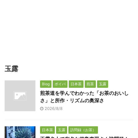
玉露
Blog
ボイパ
日本茶
煎茶
玉露
煎茶道を学んでわかった「お茶のおいし
さ」と所作・リズムの奥深さ
2026/8/8
日本茶
玉露
訪問録（お茶）