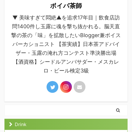
ボイパ茶師
▼ 美味すぎて悶絶▲を追求17年目｜飲食店訪
問1400件し玉露に魂を撃ち抜かれる。脳天直
撃の茶の「味」を拡散したいBlogger兼ボイス
パーカショニスト 【茶実績】日本茶アドバイ
ザー・玉露の淹れ方コンテスト準決勝出場
【酒資格】シードルアンバサダー・メスカレ
ロ・ビール検定3級
Drink