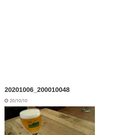
20201006_200010048
20/10/10