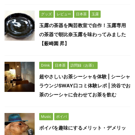
グッズ
レビュー
日本茶
玉露
玉露の茶器を陶芸教室で自作！玉露専用
の茶器で朝比奈玉露を味わってみました
【薮崎園 昇】
Drink
日本茶
訪問録（お茶）
超やさしいお茶シーシャを体験 | シーシャ
ラウンジSWAY口コミ体験レポ | 渋谷でお
茶のシーシャに合わせてお茶を飲む
Music
ボイパ
ボイパを趣味にするメリット・デメリッ