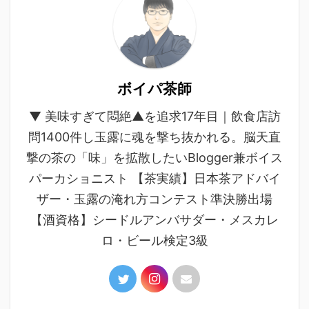
ボイパ茶師
▼ 美味すぎて悶絶▲を追求17年目｜飲食店訪
問1400件し玉露に魂を撃ち抜かれる。脳天直
撃の茶の「味」を拡散したいBlogger兼ボイス
パーカショニスト 【茶実績】日本茶アドバイ
ザー・玉露の淹れ方コンテスト準決勝出場
【酒資格】シードルアンバサダー・メスカレ
ロ・ビール検定3級