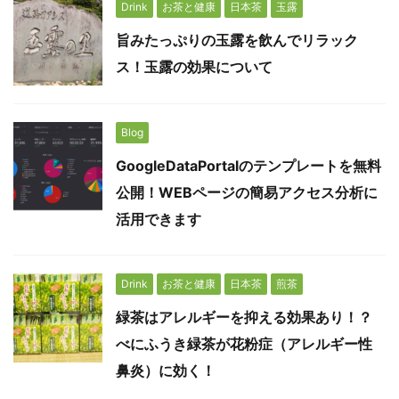
Drink
お茶と健康
日本茶
玉露
旨みたっぷりの玉露を飲んでリラック
ス！玉露の効果について
Blog
GoogleDataPortalのテンプレートを無料
公開！WEBページの簡易アクセス分析に
活用できます
Drink
お茶と健康
日本茶
煎茶
緑茶はアレルギーを抑える効果あり！？
べにふうき緑茶が花粉症（アレルギー性
鼻炎）に効く！