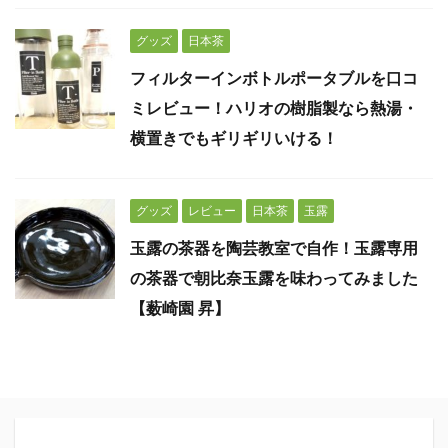
グッズ
日本茶
フィルターインボトルポータブルを口コ
ミレビュー！ハリオの樹脂製なら熱湯・
横置きでもギリギリいける！
グッズ
レビュー
日本茶
玉露
玉露の茶器を陶芸教室で自作！玉露専用
の茶器で朝比奈玉露を味わってみました
【薮崎園 昇】