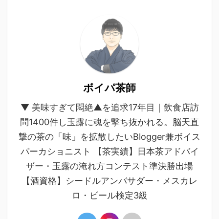
ボイパ茶師
▼ 美味すぎて悶絶▲を追求17年目｜飲食店訪
問1400件し玉露に魂を撃ち抜かれる。脳天直
撃の茶の「味」を拡散したいBlogger兼ボイス
パーカショニスト 【茶実績】日本茶アドバイ
ザー・玉露の淹れ方コンテスト準決勝出場
【酒資格】シードルアンバサダー・メスカレ
ロ・ビール検定3級