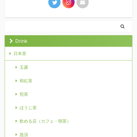
Drink
日本茶
玉露
和紅茶
煎茶
ほうじ茶
飲める店（カフェ・喫茶）
急須