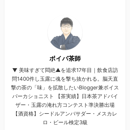
ボイパ茶師
▼ 美味すぎて悶絶▲を追求17年目｜飲食店訪
問1400件し玉露に魂を撃ち抜かれる。脳天直
撃の茶の「味」を拡散したいBlogger兼ボイス
パーカショニスト 【茶実績】日本茶アドバイ
ザー・玉露の淹れ方コンテスト準決勝出場
【酒資格】シードルアンバサダー・メスカレ
ロ・ビール検定3級