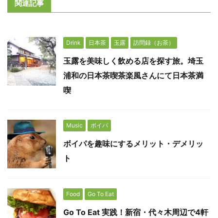
関連記事
Drink
日本茶
玉露
訪問録（お茶）
玉露を美味しく飲める店を探す旅。埼玉
浦和の日本茶喫茶楽風さんにて日本茶満
喫
Music
ボイパ
ボイパを趣味にするメリット・デメリッ
ト
Food
Go To Eat
Go To Eat 実践！新宿・代々木周辺で4軒