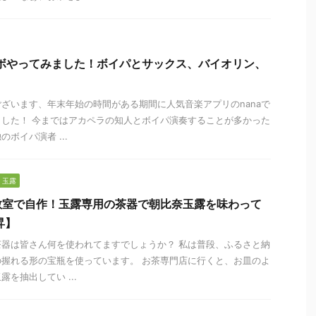
ラボやってみました！ボイパとサックス、バイオリン、
ざいます、年末年始の時間がある期間に人気音楽アプリのnanaで
した！ 今まではアカペラの知人とボイパ演奏することが多かった
ボイパ演者 ...
玉露
教室で自作！玉露専用の茶器で朝比奈玉露を味わって
昇】
器は皆さん何を使われてますでしょうか？ 私は普段、ふるさと納
握れる形の宝瓶を使っています。 お茶専門店に行くと、お皿のよ
を抽出してい ...