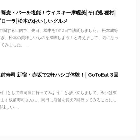
蕎麦・バーを堪能！ウイスキー摩幌美|そば処 種村|
rブローラ|松本のおいしいグルメ
に訪問する目的で、先日、松本を1泊2日で訪問しました。 松本城等
省き、松本の美味しいものを満喫しよう！と考えまして、気になっ
みました。 ...
践！板前寿司 新宿・赤坂で2軒ハシゴ体験！| GoToEat 3回
の実践3回目として寿司屋に行ってみよう！と思い立ちまして、今回は東
ります板前寿司さんに、同日に店舗を変え2回行ってみることにし
しい ...