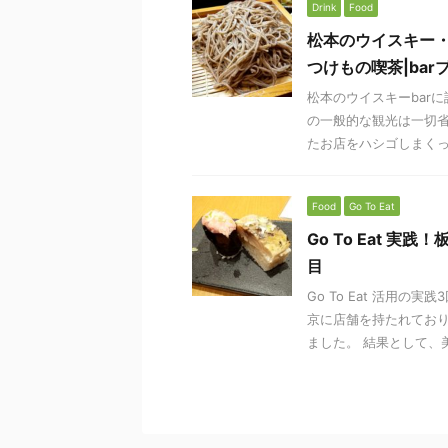
Drink
Food
松本のウイスキー・
つけもの喫茶|ba
松本のウイスキーbar
の一般的な観光は一切
たお店をハシゴしまくって
Food
Go To Eat
Go To Eat 実
目
Go To Eat 活用
京に店舗を持たれてお
ました。 結果として、美味