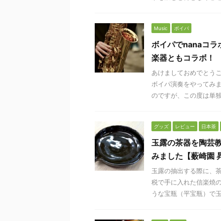
Music
ボイパ
ボイパでnanaコ
楽器ともコラボ！
あけましておめでとうご
ボイパ演奏をやってみま
のですが、この度は単独の
グッズ
レビュー
日本茶
玉露の茶器を陶芸
みました【薮崎園 
玉露の抽出する際に、茶
税で手に入れた信楽焼の
うな宝瓶（平宝瓶）で玉露