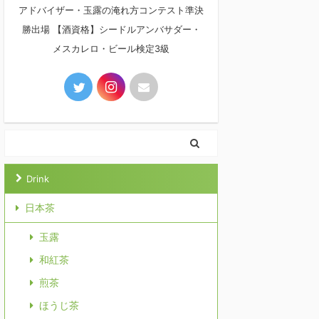
アドバイザー・玉露の淹れ方コンテスト準決
勝出場 【酒資格】シードルアンバサダー・
メスカレロ・ビール検定3級
Drink
日本茶
玉露
和紅茶
煎茶
ほうじ茶