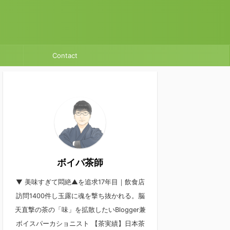
Contact
ボイパ茶師
▼ 美味すぎて悶絶▲を追求17年目｜飲食店
訪問1400件し玉露に魂を撃ち抜かれる。脳
天直撃の茶の「味」を拡散したいBlogger兼
ボイスパーカショニスト 【茶実績】日本茶